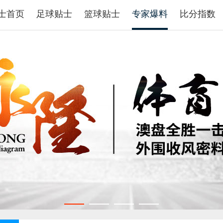
士首页
足球贴士
篮球贴士
专家爆料
比分指数