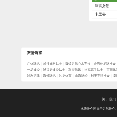
庫雷撒勒
卡里魯
友情链接
广体球讯
|
烽行好料贴士
|
辉煌足球心水竞技
|
金巴伦足球推介
一品波经
|
球福居波经贴士
|
联盟球讯
|
洛克高手贴士
|
百川体
鸿利足球
|
海顿球讯
|
沙龙体育
|
山海球经
|
球王竞猜推介
|
皇
关于我们
永隆推介网属于足球推介