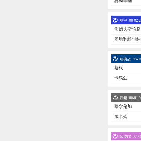
赫爾辛基
奧甲
08-02 2
沃爾夫斯伯格
奧地利維也納
瑞典超
08-0
赫根
卡馬亞
挪超
08-01 0
華拿倫加
咸卡姆
歐協聯
07-3