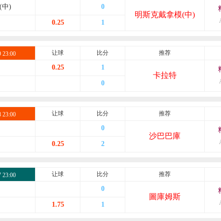
中)
0
明斯克戴拿模(中)
0.25
1
让球
比分
推荐
9 23:00
0.25
1
卡拉特
0
让球
比分
推荐
8 23:00
0
沙巴巴庫
0.25
2
让球
比分
推荐
7 23:00
0
圖庫姆斯
1.75
1