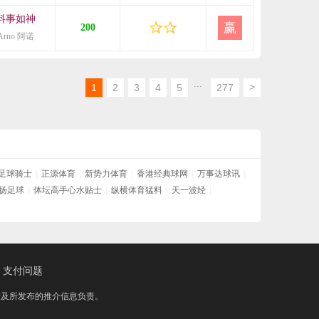
料事如神
赢
200
Arno 阿诺
...
>
1
2
3
4
5
277
足球骑士
|
正源体育
|
新势力体育
|
香港经典球网
|
万事达球讯
|
扬足球
|
体坛高手心水贴士
|
纵横体育猛料
|
天一波经
|
支付问题
者及所发布的推介信息负责。