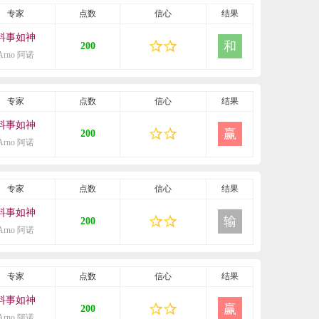
专家
点数
信心
结果
料事如神
和
200
Arno 阿诺
专家
点数
信心
结果
料事如神
赢
200
Arno 阿诺
专家
点数
信心
结果
料事如神
输
200
Arno 阿诺
专家
点数
信心
结果
料事如神
赢
200
Arno 阿诺