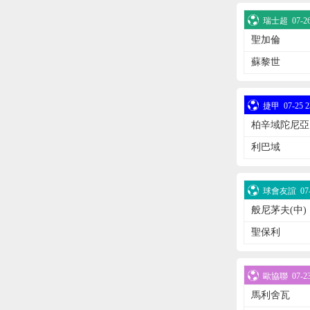
瑞士超
07-2
聖加倫
蘇黎世
捷甲
07-25 2
柏辛域陀尼亞
利巴域
球會友誼
07
般尼茅夫(中)
聖保利
歐協聯
07-2
馬利舍瓦