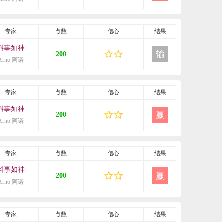
专家
点数
信心
结果
料事如神
输
200
Arno 阿诺
专家
点数
信心
结果
料事如神
赢
200
Arno 阿诺
专家
点数
信心
结果
料事如神
赢
200
Arno 阿诺
专家
点数
信心
结果