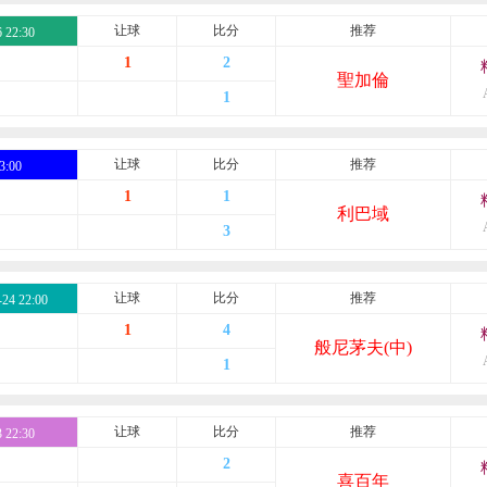
让球
比分
推荐
6 22:30
1
2
聖加倫
1
让球
比分
推荐
3:00
1
1
利巴域
3
让球
比分
推荐
-24 22:00
1
4
般尼茅夫(中)
1
让球
比分
推荐
3 22:30
2
喜百年