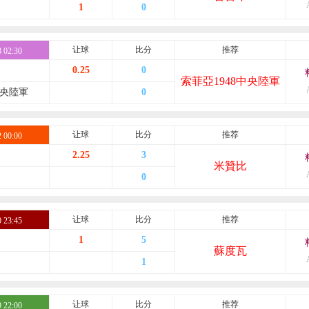
1
0
让球
比分
推荐
3 02:30
0.25
0
索菲亞1948中央陸軍
中央陸軍
0
让球
比分
推荐
2 00:00
2.25
3
米贊比
0
让球
比分
推荐
0 23:45
1
5
蘇度瓦
1
让球
比分
推荐
9 22:00