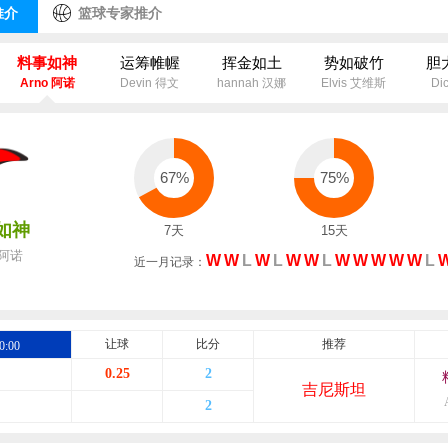
推介
篮球专家推介
料事如神
运筹帷幄
挥金如土
势如破竹
胆
Arno 阿诺
Devin 得文
hannah 汉娜
Elvis 艾维斯
Di
67%
75%
如神
7天
15天
 阿诺
W
W
L
W
L
W
W
L
W
W
W
W
W
L
近一月记录：
让球
比分
推荐
0:00
0.25
2
吉尼斯坦
2