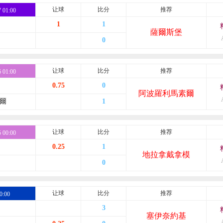
让球
比分
推荐
7 01:00
1
1
薩爾斯堡
0
让球
比分
推荐
6 01:00
0.75
0
阿波羅利馬素爾
爾
1
让球
比分
推荐
5 00:00
0.25
1
地拉拿戴拿模
0
让球
比分
推荐
0:00
3
塞伊奈約基