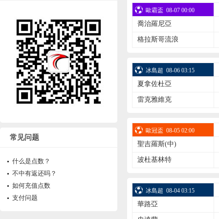
歐霸盃
08-07 00:00
喬治羅尼亞
格拉斯哥流浪
冰島超
08-06 03:15
夏拿佐杜亞
雷克雅維克
歐冠盃
08-05 02:00
常见问题
聖吉羅斯(中)
波杜基林特
什么是点数？
不中有返还吗？
如何充值点数
冰島超
08-04 03:15
支付问题
華路亞