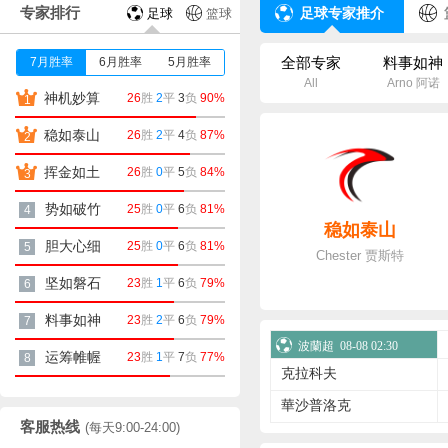
专家排行
足球专家推介
足球
篮球
全部专家
料事如神
7月胜率
6月胜率
5月胜率
All
Arno 阿诺
神机妙算
26
胜
2
平
3
负
90%
1
稳如泰山
26
胜
2
平
4
负
87%
2
挥金如土
26
胜
0
平
5
负
84%
3
势如破竹
25
胜
0
平
6
负
81%
4
稳如泰山
胆大心细
25
胜
0
平
6
负
81%
5
Chester 贾斯特
坚如磐石
23
胜
1
平
6
负
79%
6
料事如神
23
胜
2
平
6
负
79%
7
波蘭超
08-08 02:30
运筹帷幄
23
胜
1
平
7
负
77%
8
克拉科夫
華沙普洛克
客服热线
(每天9:00-24:00)