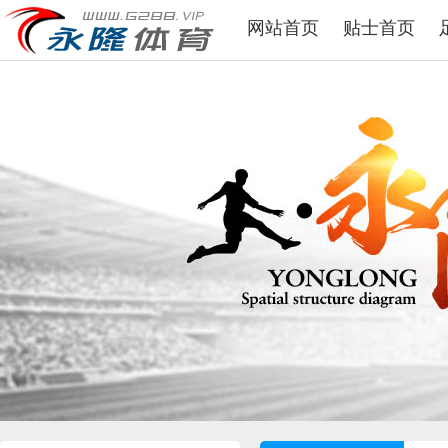
网站首页
贴士首页