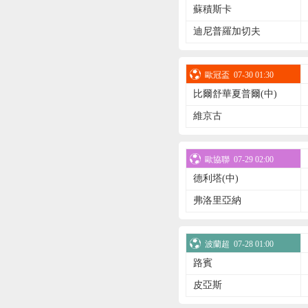
蘇積斯卡
迪尼普羅加切夫
歐冠盃
07-30 01:30
比爾舒華夏普爾(中)
維京古
歐協聯
07-29 02:00
德利塔(中)
弗洛里亞納
波蘭超
07-28 01:00
路賓
皮亞斯