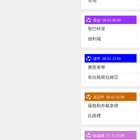
登地
愛超
08-03 00:00
聖巴特里
德利城
捷甲
08-01 23:00
奧斯泰華
布拉格斯拉維亞
克亞甲
08-01 02:00
薩格勒布戴拿模
比路樸
歐協聯
07-31 03:00