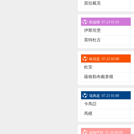
賀拉戴克
歐協聯
07-23 01:45
伊斯坦堡
英特杜古
歐冠盃
07-22 02:00
杜安
薩格勒布戴拿模
瑞典超
07-21 01:00
卡馬亞
馬模
秘魯甲秋
07-20 00:00