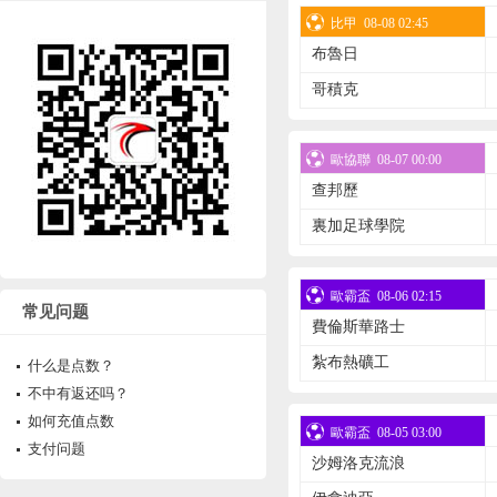
比甲
08-08 02:45
布魯日
哥積克
歐協聯
08-07 00:00
查邦歷
裏加足球學院
歐霸盃
08-06 02:15
常见问题
費倫斯華路士
紮布熱礦工
什么是点数？
不中有返还吗？
如何充值点数
歐霸盃
08-05 03:00
支付问题
沙姆洛克流浪