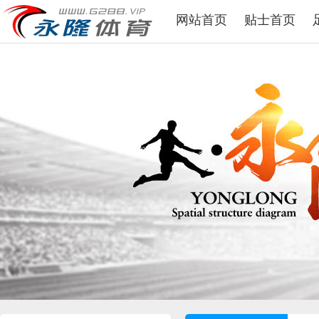
网站首页
贴士首页