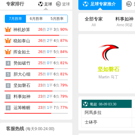
专家排行
足球专家推介
足球
篮球
全部专家
料事如神
7月胜率
6月胜率
5月胜率
All
Arno 阿诺
神机妙算
26
胜
2
平
3
负
90%
1
稳如泰山
26
胜
2
平
4
负
87%
2
挥金如土
26
胜
0
平
5
负
84%
3
势如破竹
25
胜
0
平
6
负
81%
4
坚如磐石
胆大心细
25
胜
0
平
6
负
81%
5
Martin 马丁
坚如磐石
23
胜
1
平
6
负
79%
6
料事如神
23
胜
2
平
6
负
79%
7
葡超
08-09 03:30
运筹帷幄
23
胜
1
平
7
负
77%
8
阿馬多拉
士砵亭
客服热线
(每天9:00-24:00)