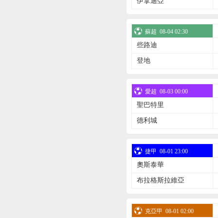
伊拿迪亞
蘇超
08-04 02:30
些路迪
登地
愛超
08-03 00:00
聖巴特里
德利城
捷甲
08-01 23:00
奧斯泰華
布拉格斯拉維亞
克亞甲
08-01 02:00