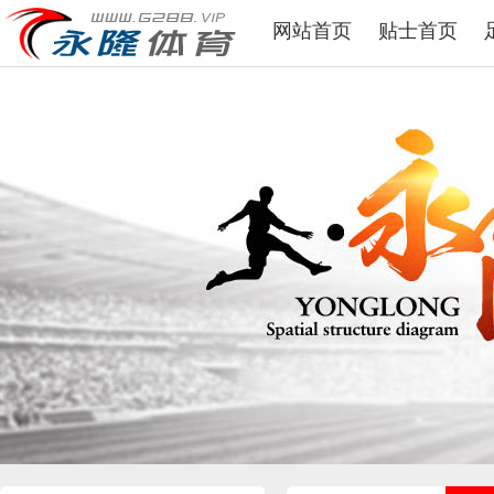
网站首页
贴士首页