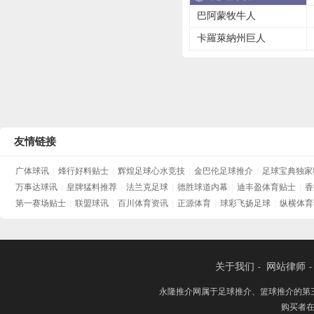
巴阿蒙牧牛人
卡羅萊納州巨人
友情链接
广体球讯
|
烽行好料贴士
|
辉煌足球心水竞技
|
金巴伦足球推介
|
足球宝典独家
万事达球讯
|
皇牌猛料推荐
|
法兰克足球
|
德胜球道内幕
|
迪丰盈体育贴士
|
香
第一赛场贴士
|
联盟球讯
|
百川体育资讯
|
正源体育
|
球彩飞扬足球
|
纵横体育
关于我们
网站律师
-
-
永隆推介网属于足球推介、篮球推介的第
购买者