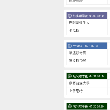
高路高路
波多聯季後
08-02 08:00
巴阿蒙牧牛人
卡瓜斯
WNBA
08-01 07:30
華盛頓奇異
達拉斯飛翼
智利聯季後
07-31 08:00
康塞普森大學
上普恩特
智利聯季後
07-30 09:30