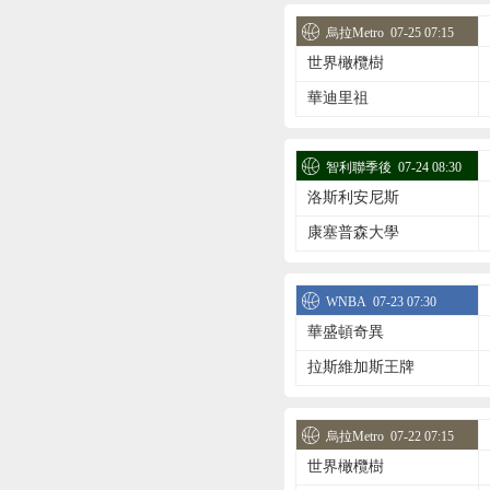
烏拉Metro
07-25 07:15
世界橄欖樹
華迪里祖
智利聯季後
07-24 08:30
洛斯利安尼斯
康塞普森大學
WNBA
07-23 07:30
華盛頓奇異
拉斯維加斯王牌
烏拉Metro
07-22 07:15
世界橄欖樹