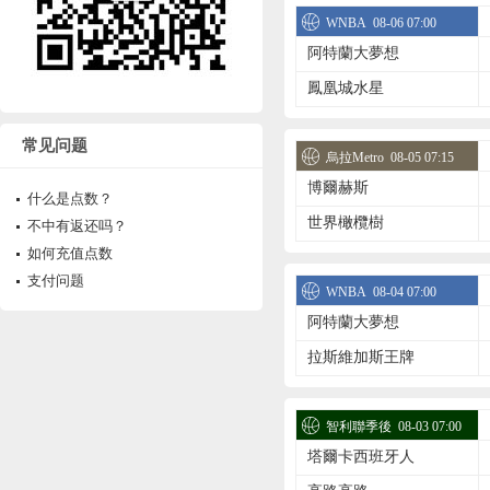
WNBA
08-06 07:00
阿特蘭大夢想
鳳凰城水星
常见问题
烏拉Metro
08-05 07:15
博爾赫斯
什么是点数？
世界橄欖樹
不中有返还吗？
如何充值点数
支付问题
WNBA
08-04 07:00
阿特蘭大夢想
拉斯維加斯王牌
智利聯季後
08-03 07:00
塔爾卡西班牙人