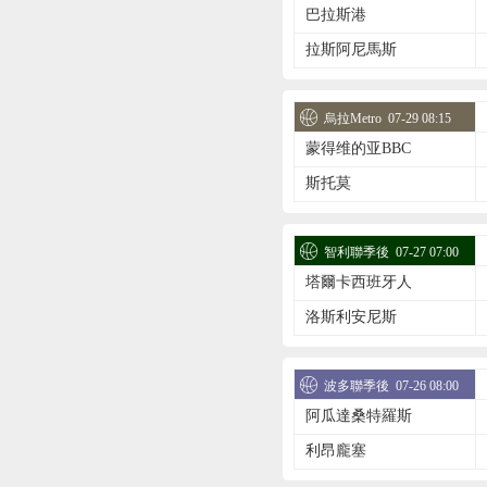
巴拉斯港
拉斯阿尼馬斯
烏拉Metro
07-29 08:15
蒙得维的亚BBC
斯托莫
智利聯季後
07-27 07:00
塔爾卡西班牙人
洛斯利安尼斯
波多聯季後
07-26 08:00
阿瓜達桑特羅斯
利昂龐塞