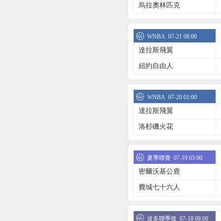
烏拉奧林匹克
WNBA
07-21 08:00
達拉斯飛翼
紐約自由人
WNBA
07-20 01:00
達拉斯飛翼
洛杉磯火花
夏季聯賽
07-19 05:00
密爾沃基公鹿
費城七十六人
波多聯季後
07-18 08:00