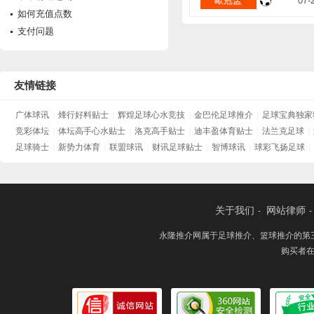
歐冠盃
07-
如何充值点数
支付问题
友情链接
广体球讯
|
烽行好料贴士
|
辉煌足球心水竞技
|
金巴伦足球推介
|
足球宝典独家
竞彩体坛
|
体坛高手心水贴士
|
洛克高手贴士
|
迪丰盈体育贴士
|
法兰克足球
|
足球骑士
|
新势力体育
|
联盟球讯
|
财讯足球贴士
|
智博球讯
|
球彩飞扬足球
|
关于我们
网站律师
-
-
永隆推介网属于足球推介、篮球推介的第
购买者