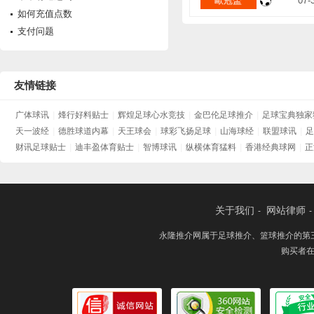
歐冠盃
07-
如何充值点数
支付问题
友情链接
广体球讯
|
烽行好料贴士
|
辉煌足球心水竞技
|
金巴伦足球推介
|
足球宝典独家
天一波经
|
德胜球道内幕
|
天王球会
|
球彩飞扬足球
|
山海球经
|
联盟球讯
|
足
财讯足球贴士
|
迪丰盈体育贴士
|
智博球讯
|
纵横体育猛料
|
香港经典球网
|
正
关于我们
网站律师
-
-
永隆推介网属于足球推介、篮球推介的第
购买者