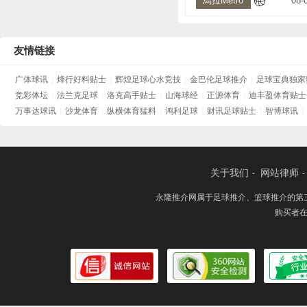
烏拉Metro
08-
友情链接
广体球讯
|
烽行好料贴士
|
辉煌足球心水竞技
|
金巴伦足球推介
|
足球宝典独家
竞彩体坛
|
法兰克足球
|
洛克高手贴士
|
山海球经
|
正源体育
|
迪丰盈体育贴士
万事达球讯
|
沙龙体育
|
纵横体育猛料
|
鸿利足球
|
财讯足球贴士
|
智博球讯
|
关于我们
网站律师
-
-
永隆推介网属于足球推介、篮球推介的第
购买者