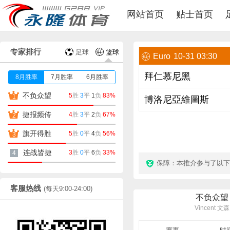
网站首页
贴士首页
专家排行
足球
篮球
Euro
10-31 03:30
拜仁慕尼黑
8月胜率
7月胜率
6月胜率
不负众望
5
胜
3
平
1
负
83%
1
博洛尼亞維圖斯
捷报频传
4
胜
3
平
2
负
67%
2
旗开得胜
5
胜
0
平
4
负
56%
3
连战皆捷
3
胜
0
平
6
负
33%
4
保障：本推介参与了以
客服热线
(每天9:00-24:00)
不负众望
Vincent 文森