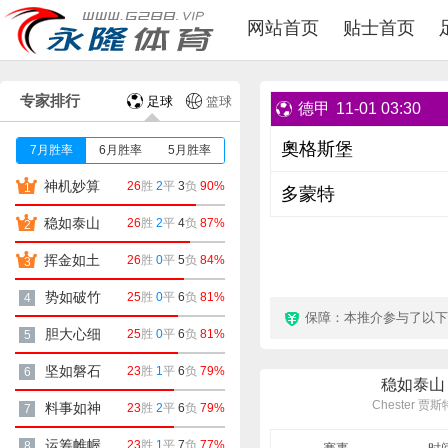
网站首页
贴士首页
专家排行
足球
篮球
德甲
11-01 03:30
奧格斯堡
7月胜率
6月胜率
5月胜率
神机妙算
26
胜
2
平
3
负
90%
1
多蒙特
稳如泰山
26
胜
2
平
4
负
87%
2
挥金如土
26
胜
0
平
5
负
84%
3
势如破竹
25
胜
0
平
6
负
81%
4
保障：本推介参与了以
胆大心细
25
胜
0
平
6
负
81%
5
坚如磐石
23
胜
1
平
6
负
79%
6
稳如泰山
Chester 贾斯
料事如神
23
胜
2
平
6
负
79%
7
运筹帷幄
23
胜
1
平
7
负
77%
8