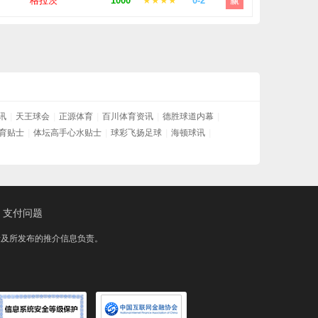
格拉茨
1000
★★★★
0-2
赢
讯
|
天王球会
|
正源体育
|
百川体育资讯
|
德胜球道内幕
|
育贴士
|
体坛高手心水贴士
|
球彩飞扬足球
|
海顿球讯
|
支付问题
者及所发布的推介信息负责。