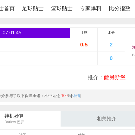
士首页
足球贴士
篮球贴士
专家爆料
比分指数
1-07 01:45
让球
比分
0.5
2
B
0
推介：
薩爾斯堡
推介参与了以下保障承诺：不中返还
100
%[
详情
]
神机妙算
相关推介
Barlow 巴罗