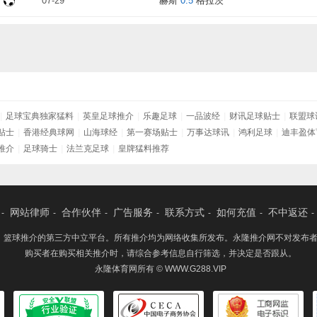
07-29
赫斯
0.5
格拉茨
|
足球宝典独家猛料
|
英皇足球推介
|
乐趣足球
|
一品波经
|
财讯足球贴士
|
联盟球
贴士
|
香港经典球网
|
山海球经
|
第一赛场贴士
|
万事达球讯
|
鸿利足球
|
迪丰盈体
推介
|
足球骑士
|
法兰克足球
|
皇牌猛料推荐
网站律师
合作伙伴
广告服务
联系方式
如何充值
不中返还
-
-
-
-
-
-
-
、篮球推介的第三方中立平台。所有推介均为网络收集所发布。永隆推介网不对发布
购买者在购买相关推介时，请综合参考信息自行筛选，并决定是否跟从。
永隆体育网所有 © WWW.G288.VIP