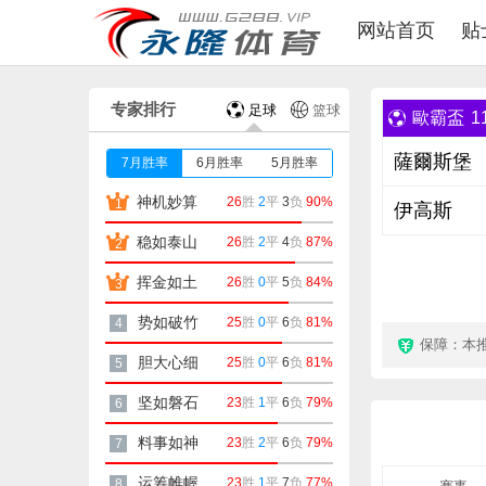
网站首页
贴
专家排行
足球
篮球
歐霸盃
1
薩爾斯堡
7月胜率
6月胜率
5月胜率
神机妙算
26
胜
2
平
3
负
90%
1
伊高斯
稳如泰山
26
胜
2
平
4
负
87%
2
挥金如土
26
胜
0
平
5
负
84%
3
势如破竹
25
胜
0
平
6
负
81%
4
保障：本
胆大心细
25
胜
0
平
6
负
81%
5
坚如磐石
23
胜
1
平
6
负
79%
6
料事如神
23
胜
2
平
6
负
79%
7
运筹帷幄
23
胜
1
平
7
负
77%
8