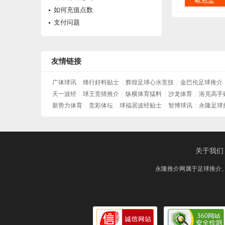
歐冠盃
如何充值点数
支付问题
友情链接
广体球讯
|
烽行好料贴士
|
辉煌足球心水竞技
|
金巴伦足球推介
天一波经
|
球王竞猜推介
|
纵横体育猛料
|
沙龙体育
|
洛克高手
新势力体育
|
竞彩体坛
|
球福居波经贴士
|
智博球讯
|
永隆足球
关于我们
永隆推介网属于足球推介