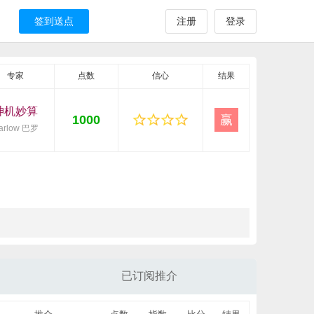
签到送点
注册
登录
专家
点数
信心
结果
神机妙算
1000
赢
arlow 巴罗
已订阅推介