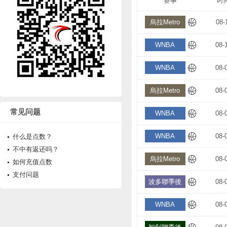
赛事
时
烏拉Metro
08-
WNBA
08-
WNBA
08-
烏拉Metro
08-
常见问题
WNBA
08-
WNBA
08-
什么是点数？
不中有返还吗？
烏拉Metro
08-
如何充值点数
支付问题
波多聯季後
08-
WNBA
08-