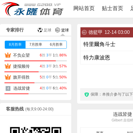
网站首页
贴士首页
专家排行
足球
篮球
德籃甲
12-14 03:00
特里爾角斗士
8月胜率
7月胜率
6月胜率
不负众望
6
胜
3
平
1
负
86%
1
特力康波恩
捷报频传
4
胜
3
平
3
负
57%
2
旗开得胜
5
胜
0
平
5
负
50%
3
连战皆捷
4
胜
0
平
6
负
40%
4
保障：本推介参与了以
客服热线
(每天9:00-24:00)
连战皆捷
Gilbert 吉伯