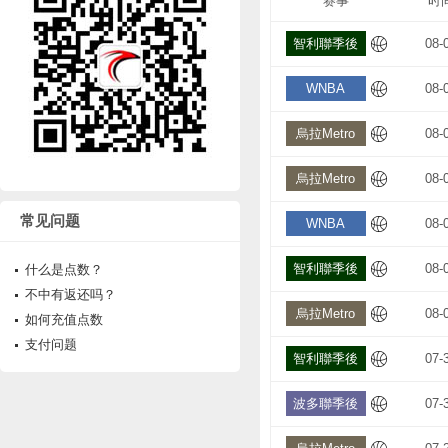
赛事
时
智利聯季後
08-
WNBA
08-
烏拉Metro
08-
烏拉Metro
08-
常见问题
WNBA
08-
智利聯季後
08-
什么是点数？
不中有返还吗？
烏拉Metro
08-
如何充值点数
支付问题
智利聯季後
07-
波多聯季後
07-