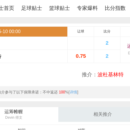
士首页
足球贴士
篮球贴士
专家爆料
比分指数
5-10 00:00
让球
比分
2
D
0.75
2
特
推介：
波杜基林特
推介参与了以下保障承诺：不中返还
100
%[
详情
]
运筹帷幄
相关推介
Devin 得文