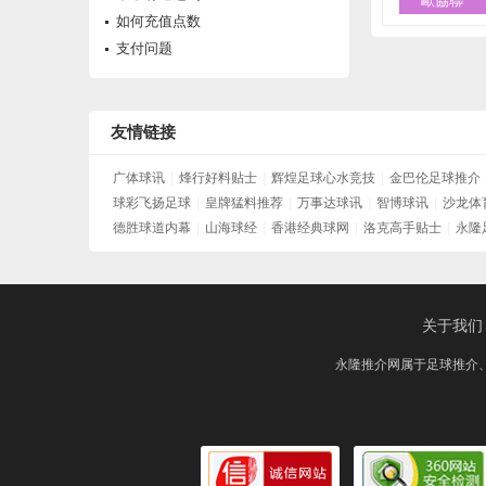
歐協聯
如何充值点数
支付问题
友情链接
广体球讯
|
烽行好料贴士
|
辉煌足球心水竞技
|
金巴伦足球推介
球彩飞扬足球
|
皇牌猛料推荐
|
万事达球讯
|
智博球讯
|
沙龙体
德胜球道内幕
|
山海球经
|
香港经典球网
|
洛克高手贴士
|
永隆
关于我们
永隆推介网属于足球推介