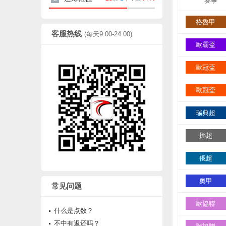
赛事
格魯甲
客服热线
(每天9:00-24:00)
歐霸盃
歐冠盃
歐冠盃
瑞典超
挪超
俄超
奧甲
常见问题
歐協聯
什么是点数？
不中有返还吗？