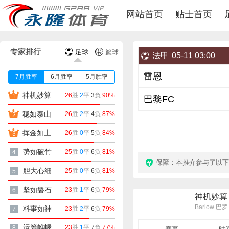
网站首页
贴士首页
专家排行
足球
篮球
法甲
05-11 03:00
雷恩
7月胜率
6月胜率
5月胜率
神机妙算
26
胜
2
平
3
负
90%
1
巴黎FC
稳如泰山
26
胜
2
平
4
负
87%
2
挥金如土
26
胜
0
平
5
负
84%
3
势如破竹
25
胜
0
平
6
负
81%
4
保障：本推介参与了以
胆大心细
25
胜
0
平
6
负
81%
5
坚如磐石
23
胜
1
平
6
负
79%
6
神机妙算
Barlow 巴罗
料事如神
23
胜
2
平
6
负
79%
7
运筹帷幄
23
胜
1
平
7
负
77%
8