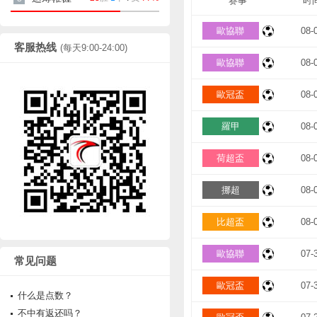
赛事
时
歐協聯
08-
客服热线
(每天9:00-24:00)
歐協聯
08-
歐冠盃
08-
羅甲
08-
荷超盃
08-
挪超
08-
比超盃
08-
歐協聯
07-
常见问题
歐冠盃
07-
什么是点数？
不中有返还吗？