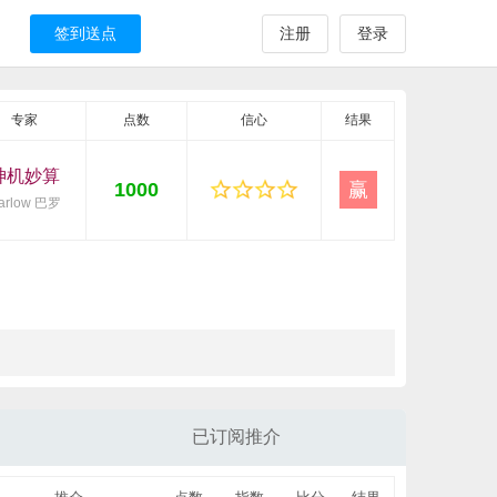
签到送点
注册
登录
专家
点数
信心
结果
神机妙算
1000
赢
arlow 巴罗
已订阅推介