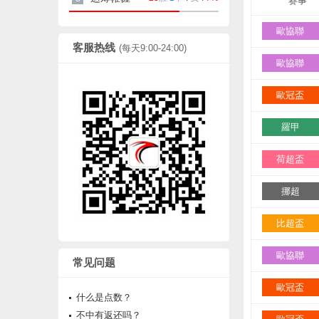
赛事
歐協聯
客服热线
(每天9:00-24:00)
歐協聯
歐冠盃
羅甲
荷超盃
挪超
比超盃
歐協聯
常见问题
歐冠盃
什么是点数？
不中有返还吗？