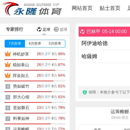
网站首页
贴士首页
专家排行
足球
篮球
巴林甲
05-14 00:00
阿伊迪哈德
7月胜率
6月胜率
5月胜率
神机妙算
26
胜
2
平
3
负
90%
1
哈薩姆
稳如泰山
26
胜
2
平
4
负
87%
2
挥金如土
26
胜
0
平
5
负
84%
3
势如破竹
25
胜
0
平
6
负
81%
4
保障：本推介参与了以
胆大心细
25
胜
0
平
6
负
81%
5
坚如磐石
23
胜
1
平
6
负
79%
6
运筹帷幄
Devin 得文
料事如神
23
胜
2
平
6
负
79%
7
运筹帷幄
23
胜
1
平
7
负
77%
8