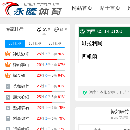
网站首页
贴士首页
专家排行
足球
篮球
西甲
05-14 01:00
維拉利爾
7月胜率
6月胜率
5月胜率
神机妙算
26
胜
2
平
3
负
90%
1
西維爾
稳如泰山
26
胜
2
平
4
负
87%
2
挥金如土
26
胜
0
平
5
负
84%
3
势如破竹
25
胜
0
平
6
负
81%
4
保障：本推介参与了以
胆大心细
25
胜
0
平
6
负
81%
5
坚如磐石
23
胜
1
平
6
负
79%
6
势如破竹
Elvis 艾维斯
料事如神
23
胜
2
平
6
负
79%
7
运筹帷幄
23
胜
1
平
7
负
77%
8