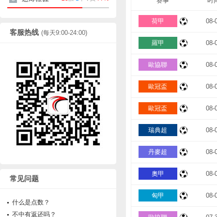
赛事
时
荷甲
08-
客服热线
(每天9:00-24:00)
羅甲
08-
歐協聯
08-
歐冠盃
08-
歐冠盃
08-
瑞典超
08-
丹麥超
08-
奧甲
08-
常见问题
匈甲
08-
什么是点数？
不中有返还吗？