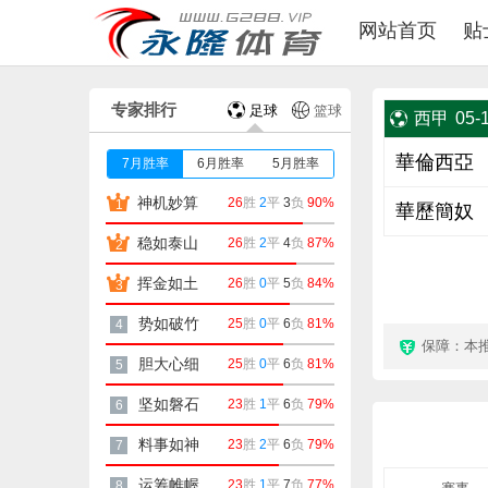
网站首页
贴
专家排行
足球
篮球
西甲
05-
華倫西亞
7月胜率
6月胜率
5月胜率
神机妙算
26
胜
2
平
3
负
90%
1
華歷簡奴
稳如泰山
26
胜
2
平
4
负
87%
2
挥金如土
26
胜
0
平
5
负
84%
3
势如破竹
25
胜
0
平
6
负
81%
4
保障：本
胆大心细
25
胜
0
平
6
负
81%
5
坚如磐石
23
胜
1
平
6
负
79%
6
料事如神
23
胜
2
平
6
负
79%
7
运筹帷幄
23
胜
1
平
7
负
77%
8