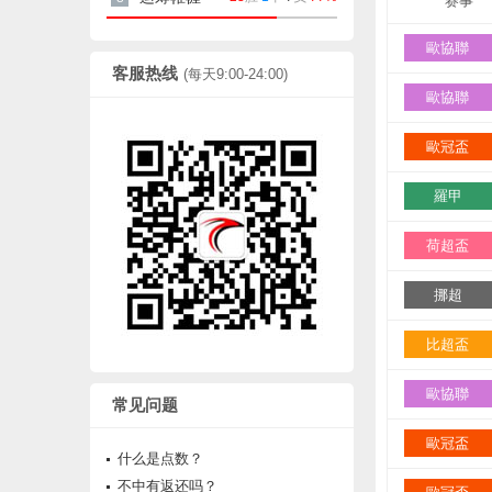
赛事
歐協聯
客服热线
(每天9:00-24:00)
歐協聯
歐冠盃
羅甲
荷超盃
挪超
比超盃
歐協聯
常见问题
歐冠盃
什么是点数？
不中有返还吗？