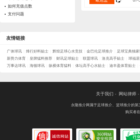
歐冠盃
07-
如何充值点数
支付问题
友情链接
广体球讯
|
烽行好料贴士
|
辉煌足球心水竞技
|
金巴伦足球推介
|
足球宝典独家
新势力体育
|
皇牌猛料推荐
|
财讯足球贴士
|
联盟球讯
|
洛克高手贴士
|
球福居
万事达球讯
|
海顿球讯
|
纵横体育猛料
|
体坛高手心水贴士
|
迪丰盈体育贴士
|
关于我们
网站律师
-
-
永隆推介网属于足球推介、篮球推介的第
购买者