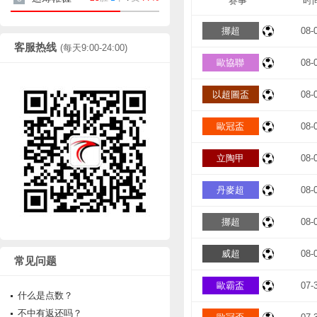
赛事
时
挪超
08-
客服热线
(每天9:00-24:00)
歐協聯
08-
以超圖盃
08-
歐冠盃
08-
立陶甲
08-
丹麥超
08-
挪超
08-
威超
08-
常见问题
歐霸盃
07-
什么是点数？
不中有返还吗？