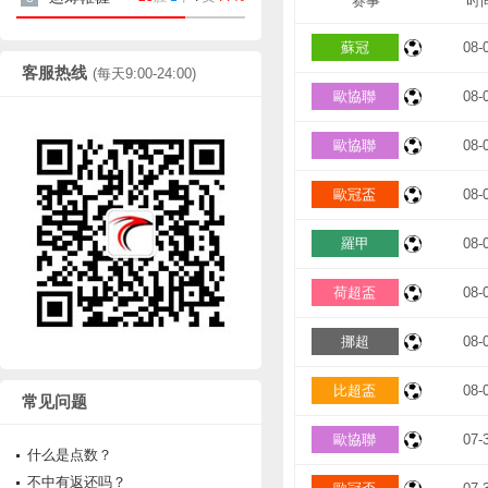
赛事
时
蘇冠
08-
客服热线
(每天9:00-24:00)
歐協聯
08-
歐協聯
08-
歐冠盃
08-
羅甲
08-
荷超盃
08-
挪超
08-
比超盃
08-
常见问题
歐協聯
07-
什么是点数？
不中有返还吗？