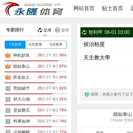
网站首页
贴士首页
专家排行
足球
篮球
智利甲
06-01 03:00
侯治柏度
7月胜率
6月胜率
5月胜率
神机妙算
26
胜
2
平
3
负
90%
1
天主教大學
稳如泰山
26
胜
2
平
4
负
87%
2
挥金如土
26
胜
0
平
5
负
84%
3
势如破竹
25
胜
0
平
6
负
81%
4
保障：本推介参与了以
胆大心细
25
胜
0
平
6
负
81%
5
坚如磐石
23
胜
1
平
6
负
79%
6
稳如泰山
Chester 贾斯
料事如神
23
胜
2
平
6
负
79%
7
运筹帷幄
23
胜
1
平
7
负
77%
8