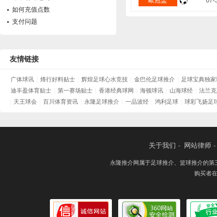
歐冠盃
07-
如何充值点数
支付问题
友情链接
广体球讯
|
烽行好料贴士
|
辉煌足球心水竞技
|
金巴伦足球推介
|
足球宝典独家
迪丰盈体育贴士
|
第一赛场贴士
|
香港经典球网
|
海顿球讯
|
山海球经
|
法兰克
|
天王球会
|
百川体育资讯
|
永隆足球推介
|
一品波经
|
鸿利足球
|
球彩飞扬足
关于我们
网站律师
-
-
永隆推介网属于足球推介、篮球推介的第
购买者