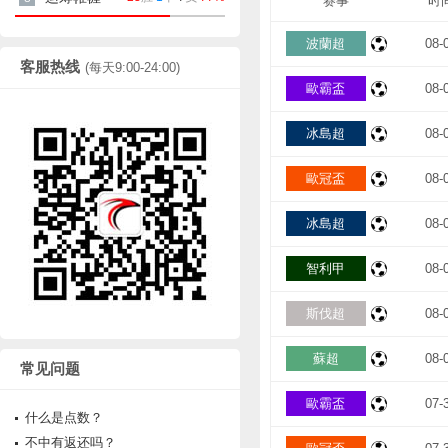
赛事
时
波蘭超
08-
客服热线
(每天9:00-24:00)
歐霸盃
08-
冰島超
08-
歐冠盃
08-
冰島超
08-
智利甲
08-
斯伐超
08-
蘇超
08-
常见问题
歐霸盃
07-
什么是点数？
不中有返还吗？