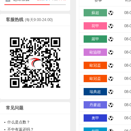
赛事
时
蘇超
08-
客服热线
(每天9:00-24:00)
荷甲
08-
羅甲
08-
歐協聯
08-
歐冠盃
08-
歐冠盃
08-
瑞典超
08-
丹麥超
08-
常见问题
奧甲
08-
什么是点数？
不中有返还吗？