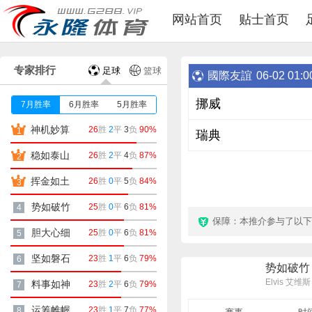
网站首页
贴士首页
专家排行
足球
篮球
國際友誼
06-02 01:0
挪威
7月胜率
6月胜率
5月胜率
神机妙算
26
胜
2
平
3
负
90%
1
瑞典
稳如泰山
26
胜
2
平
4
负
87%
2
挥金如土
26
胜
0
平
5
负
84%
3
势如破竹
25
胜
0
平
6
负
81%
4
保障：本推介参与了以
胆大心细
25
胜
0
平
6
负
81%
5
坚如磐石
23
胜
1
平
6
负
79%
6
势如破竹
Elvis 艾维斯
料事如神
23
胜
2
平
6
负
79%
7
运筹帷幄
23
胜
1
平
7
负
77%
8