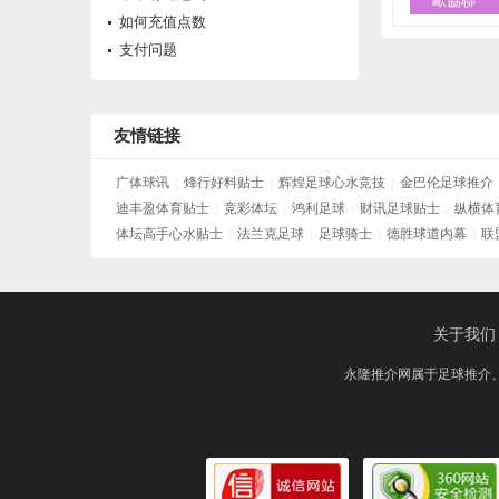
歐協聯
如何充值点数
支付问题
友情链接
广体球讯
|
烽行好料贴士
|
辉煌足球心水竞技
|
金巴伦足球推介
迪丰盈体育贴士
|
竞彩体坛
|
鸿利足球
|
财讯足球贴士
|
纵横体
体坛高手心水贴士
|
法兰克足球
|
足球骑士
|
德胜球道内幕
|
联
关于我们
永隆推介网属于足球推介