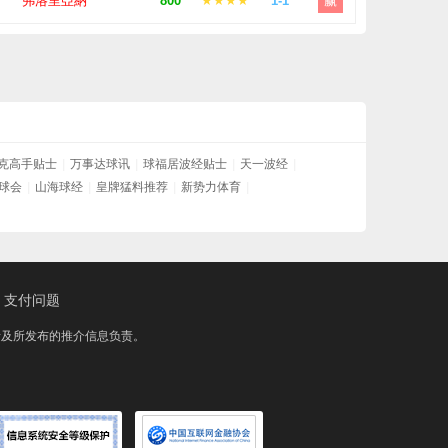
弗洛里亞納
800
★★★★
1-1
赢
克高手贴士
|
万事达球讯
|
球福居波经贴士
|
天一波经
|
球会
|
山海球经
|
皇牌猛料推荐
|
新势力体育
|
支付问题
者及所发布的推介信息负责。