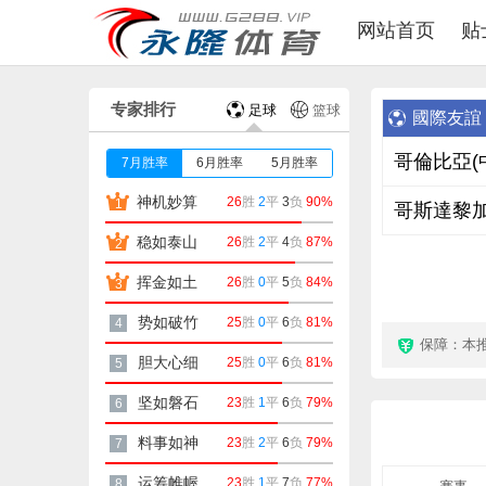
网站首页
贴
专家排行
足球
篮球
國際友誼
哥倫比亞(
7月胜率
6月胜率
5月胜率
神机妙算
26
胜
2
平
3
负
90%
1
哥斯達黎
稳如泰山
26
胜
2
平
4
负
87%
2
挥金如土
26
胜
0
平
5
负
84%
3
势如破竹
25
胜
0
平
6
负
81%
4
保障：本
胆大心细
25
胜
0
平
6
负
81%
5
坚如磐石
23
胜
1
平
6
负
79%
6
料事如神
23
胜
2
平
6
负
79%
7
运筹帷幄
23
胜
1
平
7
负
77%
8