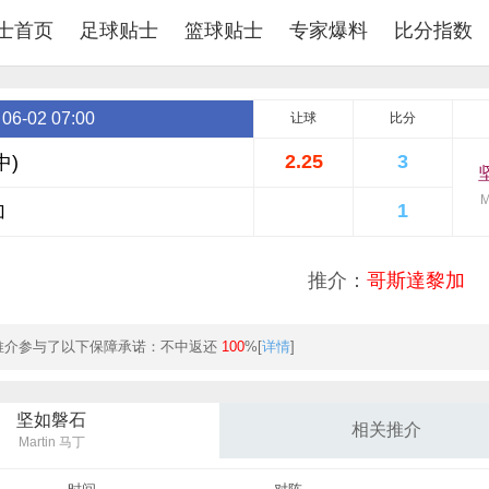
士首页
足球贴士
篮球贴士
专家爆料
比分指数
06-02 07:00
让球
比分
2.25
3
中)
M
1
加
推介：
哥斯達黎加
推介参与了以下保障承诺：不中返还
100
%[
详情
]
坚如磐石
相关推介
Martin 马丁