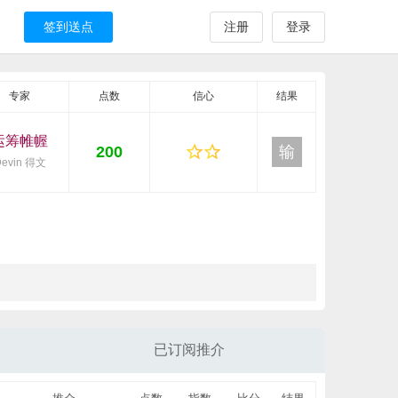
签到送点
注册
登录
专家
点数
信心
结果
运筹帷幄
200
输
evin 得文
已订阅推介