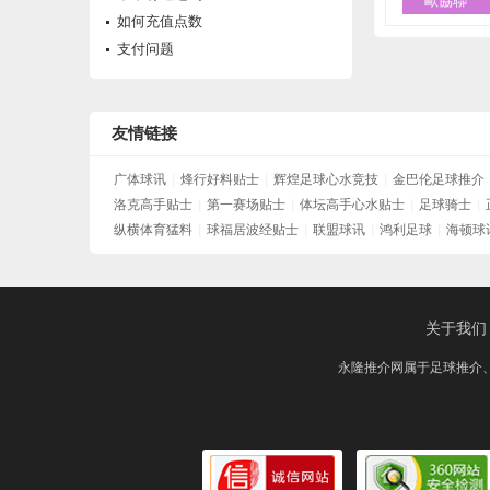
歐協聯
如何充值点数
支付问题
友情链接
广体球讯
|
烽行好料贴士
|
辉煌足球心水竞技
|
金巴伦足球推介
洛克高手贴士
|
第一赛场贴士
|
体坛高手心水贴士
|
足球骑士
|
纵横体育猛料
|
球福居波经贴士
|
联盟球讯
|
鸿利足球
|
海顿球
关于我们
永隆推介网属于足球推介