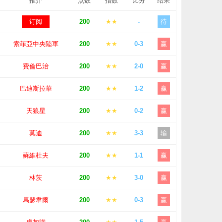
推介
点数
指数
比分
结果
订阅
200
★★
-
待
索菲亞中央陸軍
200
★★
0-3
赢
費倫巴治
200
★★
2-0
赢
巴迪斯拉華
200
★★
1-2
赢
天狼星
200
★★
0-2
赢
莫迪
200
★★
3-3
输
蘇維杜夫
200
★★
1-1
赢
林茨
200
★★
3-0
赢
馬瑟韋爾
200
★★
0-3
赢