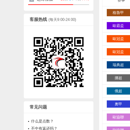
赛事
格魯甲
客服热线
(每天9:00-24:00)
歐霸盃
歐冠盃
歐冠盃
瑞典超
挪超
俄超
奧甲
常见问题
歐協聯
什么是点数？
不中有返还吗？