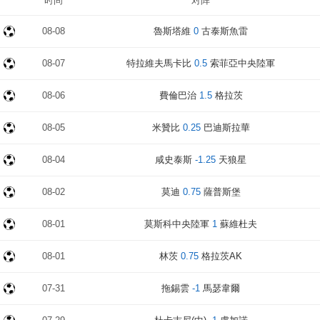
时间
对阵
08-08
魯斯塔維
0
古泰斯魚雷
08-07
特拉維夫馬卡比
0.5
索菲亞中央陸軍
08-06
費倫巴治
1.5
格拉茨
08-05
米贊比
0.25
巴迪斯拉華
08-04
咸史泰斯
-1.25
天狼星
08-02
莫迪
0.75
薩普斯堡
08-01
莫斯科中央陸軍
1
蘇維杜夫
08-01
林茨
0.75
格拉茨AK
07-31
拖錫雲
-1
馬瑟韋爾