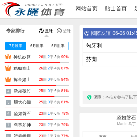
网站首页
贴士首页
专家排行
足球
篮球
國際友誼
06-06 01:4
匈牙利
7月胜率
6月胜率
5月胜率
神机妙算
26
胜
2
平
3
负
90%
1
芬蘭
稳如泰山
26
胜
2
平
4
负
87%
2
挥金如土
26
胜
0
平
5
负
84%
3
势如破竹
25
胜
0
平
6
负
81%
4
保障：本推介参与了以
胆大心细
25
胜
0
平
6
负
81%
5
坚如磐石
23
胜
1
平
6
负
79%
6
坚如磐石
Martin 马丁
料事如神
23
胜
2
平
6
负
79%
7
运筹帷幄
23
胜
1
平
7
负
77%
8