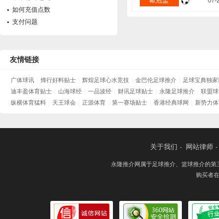
歐冠盃
07-
如何充值点数
支付问题
友情链接
广体球讯
|
烽行好料贴士
|
辉煌足球心水竞技
|
金巴伦足球推介
|
足球宝典独家
迪丰盈体育贴士
|
山海球经
|
一品波经
|
财讯足球贴士
|
永隆足球推介
|
联盟球
纵横体育猛料
|
天王球会
|
正源体育
|
第一赛场贴士
|
香港经典球网
|
新势力体
关于我们
网站律师
-
-
永隆推介网属于足球推介、篮球推介的第
购买者