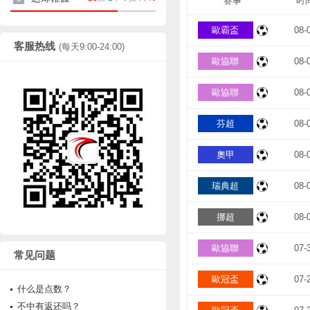
赛事
时
歐霸盃
08-
客服热线
(每天9:00-24:00)
歐協聯
08-
歐協聯
08-
芬超
08-
奧甲
08-
瑞典超
08-
挪超
08-
歐協聯
07-
常见问题
歐冠盃
07-
什么是点数？
不中有返还吗？