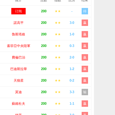
推介
点数
指数
比分
结果
订阅
200
★★
-
待
諾高平
200
★★
3-0
赢
魯斯塔維
200
★★
1-0
赢
索菲亞中央陸軍
200
★★
0-3
赢
費倫巴治
200
★★
2-0
赢
巴迪斯拉華
200
★★
1-2
赢
天狼星
200
★★
0-2
赢
莫迪
200
★★
3-3
输
蘇維杜夫
200
★★
1-1
赢