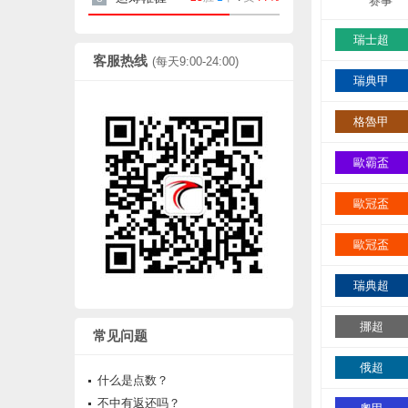
赛事
瑞士超
客服热线
(每天9:00-24:00)
瑞典甲
格魯甲
歐霸盃
歐冠盃
歐冠盃
瑞典超
挪超
常见问题
俄超
什么是点数？
不中有返还吗？