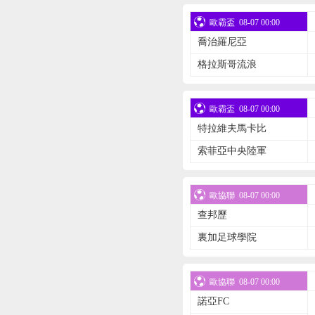
歐霸盃
08-07 00:00
喬治羅尼亞
格拉斯哥流浪
歐霸盃
08-07 00:00
特拉維夫馬卡比
索菲亞中央陸軍
歐協聯
08-07 00:00
查邦歷
裏加足球學院
歐協聯
08-07 00:00
諾亞FC